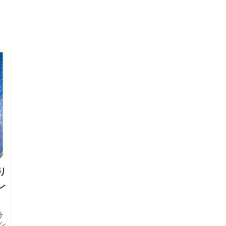
り
レ
分
シ