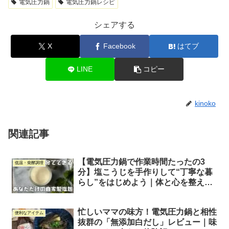
電気圧力鍋
電気圧力鍋レシピ
シェアする
X
Facebook
はてブ
LINE
コピー
kinoko
関連記事
【電気圧力鍋で作業時間たったの3
低温・発酵調理
分】塩こうじを手作りして“丁寧な暮
らし”をはじめよう｜体と心を整える
うまみ調味料
忙しいママの味方！電気圧力鍋と相性
便利なアイテム
抜群の「無添加白だし」レビュー｜味