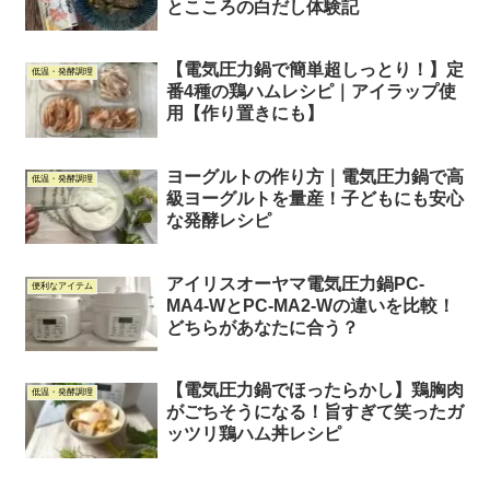
とこころの白だし体験記
【電気圧力鍋で簡単超しっとり！】定
低温・発酵調理
番4種の鶏ハムレシピ｜アイラップ使
用【作り置きにも】
ヨーグルトの作り方｜電気圧力鍋で高
低温・発酵調理
級ヨーグルトを量産！子どもにも安心
な発酵レシピ
アイリスオーヤマ電気圧力鍋PC-
便利なアイテム
MA4-WとPC-MA2-Wの違いを比較！
どちらがあなたに合う？
【電気圧力鍋でほったらかし】鶏胸肉
低温・発酵調理
がごちそうになる！旨すぎて笑ったガ
ッツリ鶏ハム丼レシピ