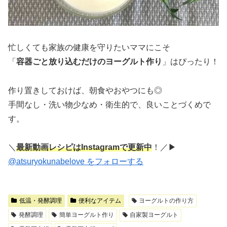
忙しくても家族の健康を守りたいママにこそ
「
容器ごと放り込むだけのヨーグルト作り
」はぴったり！
作り置きしておけば、朝食やおやつにも◎
手間なし・洗い物少なめ・衛生的で、良いことづくめで
す。
＼
最新動画レシピはInstagramで更新中
！／▶︎
@atsuryokunabelove をフォローする
低温・発酵調理
便利なアイテム
ヨーグルトの作り方
発酵調理
簡単ヨーグルト作り
自家製ヨーグルト