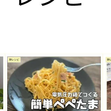
卵レシピ
卵