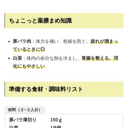
ちょこっと薬膳まめ知識
豚バラ肉
：体力を補い、乾燥を防ぐ。
疲れが溜まっ
ているときに◎
白菜
：体内の余分な熱を冷まし、
胃腸を整える。消
化にもやさしい
準備する食材・調味料リスト
材料（２~３人分）
豚バラ薄切り 150ｇ
白菜 1/8個