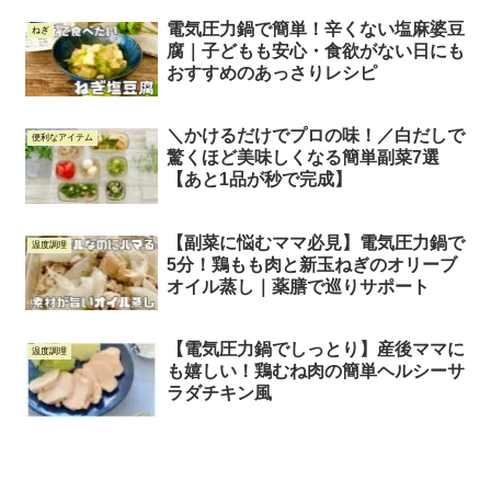
電気圧力鍋で簡単！辛くない塩麻婆豆
ねぎ
腐｜子どもも安心・食欲がない日にも
おすすめのあっさりレシピ
＼かけるだけでプロの味！／白だしで
便利なアイテム
驚くほど美味しくなる簡単副菜7選
【あと1品が秒で完成】
【副菜に悩むママ必見】電気圧力鍋で
温度調理
5分！鶏もも肉と新玉ねぎのオリーブ
オイル蒸し｜薬膳で巡りサポート
【電気圧力鍋でしっとり】産後ママに
温度調理
も嬉しい！鶏むね肉の簡単ヘルシーサ
ラダチキン風