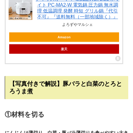
イト PC-MA2-W 電気鍋 圧力鍋 無水調
理 低温調理 発酵 時短 グリル鍋『代引
不可』『送料無料（一部地域除く）』
よろずやマルシェ
Amazon
楽天
【写真付きで解説】豚バラと白菜のとろと
ろうま煮
①材料を切る
にんじんは薄切り、白菜・豚バラ薄切りを食べやすい大き