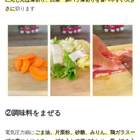
さに
切ります
②調味料をまぜる
電気圧力鍋に
ごま油、片栗粉、砂糖、みりん、鶏ガラスー