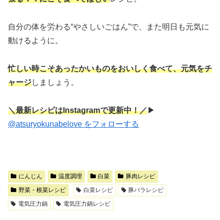
自分の体を労わる“やさしいごはん”で、また明日も元気に
動けるように。
忙しい時こそあったかいものをおいしく食べて、元気をチ
ャージ
しましょう。
＼最新レシピはInstagramで更新中！／
▶︎
@atsuryokunabelove をフォローする
にんじん
温度調理
白菜
豚肉レシピ
野菜・根菜レシピ
白菜レシピ
豚バラレシピ
電気圧力鍋
電気圧力鍋レシピ