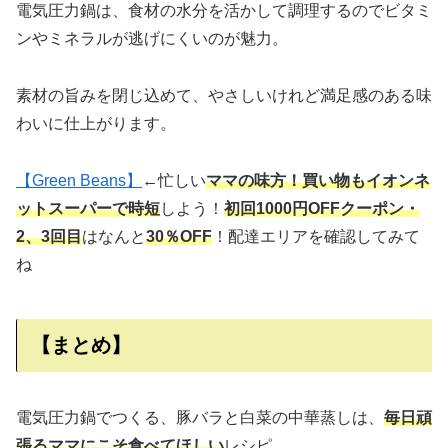
電気圧力鍋は、食材の水分を活かして調理するのでビタミ
ンやミネラルが逃げにくいのが魅力。
素材の旨みを閉じ込めて、やさしいけれど満足感のある味
わいに仕上がります。
【Green Beans】
←忙しい
ママの味方！買い物もイオンネ
ットスーパーで時短
しよう！
初回1000円OFFクーポン・
2、3回目
はなんと
30％OFF
！配達エリアを確認してみて
ね
【まとめ】
電気圧力鍋でつくる、豚バラと白菜の中華蒸しは、
毎日頑
張るママにこそ食べてほしい
レシピ。