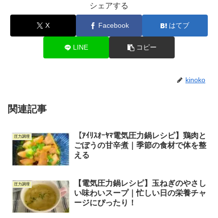
シェアする
X
Facebook
はてブ
LINE
コピー
kinoko
関連記事
【ｱｲﾘｽｵｰﾔﾏ電気圧力鍋レシピ】鶏肉と
圧力調理
ごぼうの甘辛煮｜季節の食材で体を整
える
【電気圧力鍋レシピ】玉ねぎのやさし
圧力調理
い味わいスープ｜忙しい日の栄養チャ
ージにぴったり！