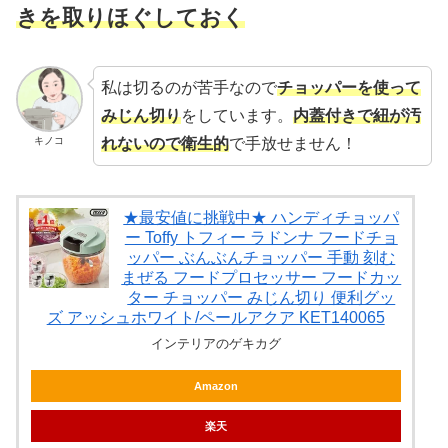
きを取りほぐしておく
私は切るのが苦手なので
チョッパーを使って
みじん切り
をしています。
内蓋付きで紐が汚
れないので衛生的
で手放せません！
キノコ
★最安値に挑戦中★ ハンディチョッパ
ー Toffy トフィー ラドンナ フードチョ
ッパー ぶんぶんチョッパー 手動 刻む
まぜる フードプロセッサー フードカッ
ター チョッパー みじん切り 便利グッ
ズ アッシュホワイト/ペールアクア KET140065
インテリアのゲキカグ
Amazon
楽天