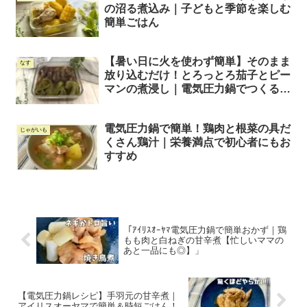
の沼る煮込み｜子どもと季節を楽しむ
簡単ごはん
【暑い日に火を使わず簡単】そのまま
なす
放り込むだけ！とろっとろ茄子とピー
マンの煮浸し｜電気圧力鍋でつくる夏
の副菜
電気圧力鍋で簡単！鶏肉と根菜の具だ
じゃがいも
くさん鶏汁｜栄養満点で初心者にもお
すすめ
「ｱｲﾘｽｵｰﾔﾏ電気圧力鍋で簡単おかず｜鶏
もも肉と白ねぎの甘辛煮【忙しいママの
あと一品にも◎】」
【電気圧力鍋レシピ】手羽元の甘辛煮｜
アイリスオーヤマで簡単＆時短ごはん！