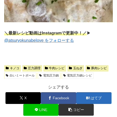
＼最新レシピ動画はInstagramで更新中！／
▶︎
@atsuryokunabelove をフォローする
キノコ
圧力調理
牛肉レシピ
玉ねぎ
豚肉レシピ
白いミートボール
電気圧力鍋
電気圧力鍋レシピ
シェアする
X
Facebook
はてブ
LINE
コピー