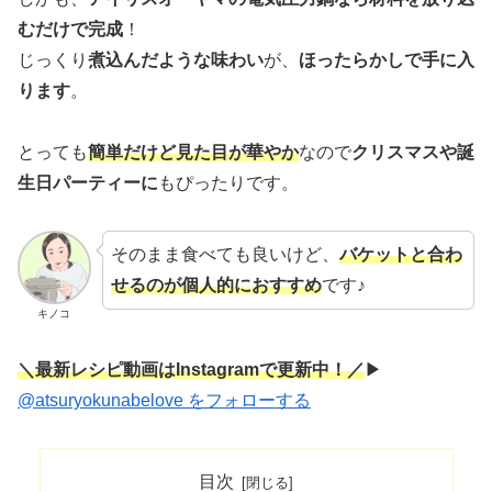
むだけで完成
！
じっくり
煮込んだような味わい
が、
ほったらかしで手に入
ります
。
とっても
簡単だけど見た目が華やか
なので
クリスマスや誕
生日パーティーに
もぴったりです。
そのまま食べても良いけど、
バケットと合わ
せるのが個人的におすすめ
です♪
キノコ
＼最新レシピ動画はInstagramで更新中！／
▶︎
@atsuryokunabelove をフォローする
目次