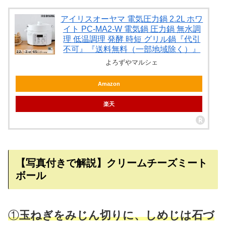
アイリスオーヤマ 電気圧力鍋 2.2L ホワ
イト PC-MA2-W 電気鍋 圧力鍋 無水調
理 低温調理 発酵 時短 グリル鍋『代引
不可』『送料無料（一部地域除く）』
よろずやマルシェ
Amazon
楽天
【写真付きで解説】クリームチーズミート
ボール
①
玉ねぎをみじん切りに、しめじは石づ