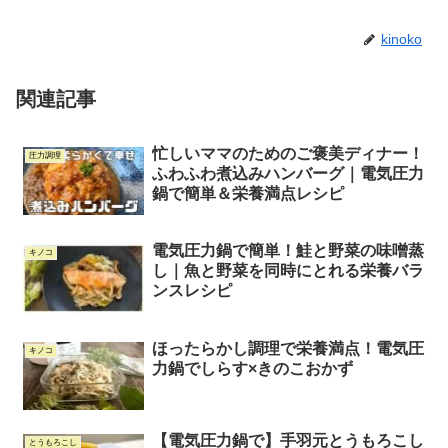
kinoko
関連記事
忙しいママのためのご褒美ディナー！
圧力調理
ふわふわ煮込みハンバーグ｜電気圧力
鍋で簡単＆栄養満点レシピ
電気圧力鍋で簡単！鮭と野菜の味噌蒸
キノコ
し｜魚と野菜を同時にとれる栄養バラ
ンスレシピ
ほったらかし調理で栄養満点！電気圧
キノコ
力鍋でしらす×きのこおかず
【電気圧力鍋で】手羽元とうもろこし
とうもろこし