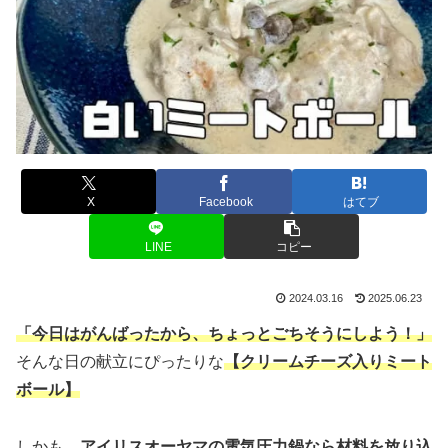
X
Facebook
はてブ
LINE
コピー
2024.03.16
2025.06.23
「今日はがんばったから、ちょっとごちそうにしよう！」
そんな日の献立にぴったりな
【クリームチーズ入りミート
ボール】
しかも、
アイリスオーヤマの電気圧力鍋なら材料を放り込