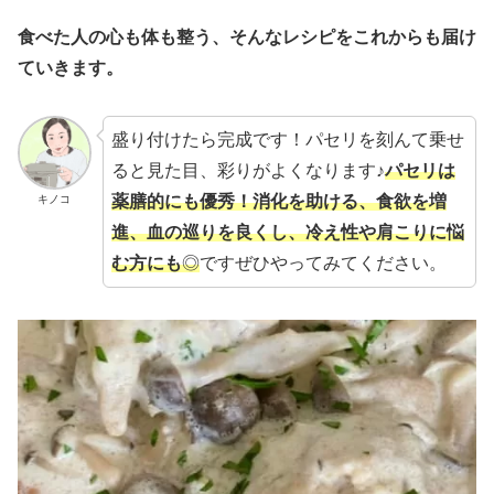
食べた人の心も体も整う、そんなレシピをこれからも届け
ていきます。
盛り付けたら完成です！パセリを刻んて乗せ
ると見た目、彩りがよくなります♪
パセリは
薬膳的にも優秀！消化を助ける、食欲を増
キノコ
進、血の巡りを良くし、冷え性や肩こりに悩
む方にも
◎
ですぜひやってみてください。